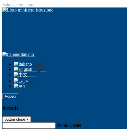
Salta al contenuto
Italiano
Italiano
English
中文
عربى
বাংলা
Accedi
Accedi
button close
×
Nome Utente