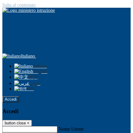
Salta al contenuto
Italiano
Italiano
English
中文
عربى
বাংলা
Accedi
Accedi
button close
×
Nome Utente