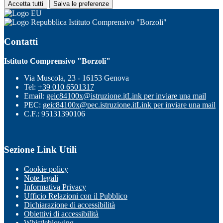
Accetta tutti
Salva le preferenze
Istituto Comprensivo "Borzoli"
Contatti
Istituto Comprensivo "Borzoli"
Via Muscola, 23 - 16153 Genova
Tel:
+39 010 6501317
Email:
geic84100x@istruzione.it
Link per inviare una mail
PEC:
geic84100x@pec.istruzione.it
Link per inviare una mail
C.F.: 95131390106
Sezione Link Utili
Cookie policy
Note legali
Informativa Privacy
Ufficio Relazioni con il Pubblico
Dichiarazione di accessibilità
Obiettivi di accessibilità
Whistleblowing