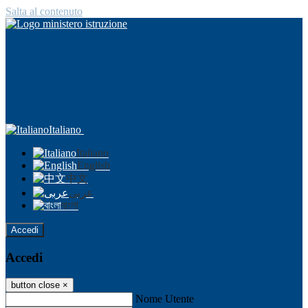
Salta al contenuto
Italiano
Italiano
English
中文
عربى
বাংলা
Accedi
Accedi
button close
×
Nome Utente