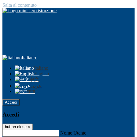
Salta al contenuto
Italiano
Italiano
English
中文
عربى
বাংলা
Accedi
Accedi
button close
×
Nome Utente