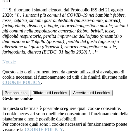
[1]
Si riportano i sintomi elencati dal Protocollo ISS del 21 agosto
2020:
“[…] sintomi più comuni di COVID-19 nei bambini: febbre,
tosse, cefalea, sintomi gastrointestinali (nausea/vomito, diarrea),
faringodinia, dispnea, mialgie, rinorrea/congestione nasale; sintomi
più comuni nella popolazione generale: febbre, brividi, tosse,
difficoltà respiratorie, perdita improvvisa dell’olfatto (anosmia) o
diminuzione dell'olfatto (iposmia), perdita del gusto (ageusia) o
alterazione del gusto (disgeusia), rinorrea/congestione nasale,
faringodinia, diarrea (ECDC, 31 luglio 2020) […]”
Notizie
Questo sito o gli strumenti terzi da questo utilizzati si avvalgono di
cookie necessari al funzionamento ed utili alle finalità illustrate nella
COOKIE POLICY
.
Personalizza
Rifiuta tutti
i cookies
Accetta tutti
i cookies
Gestione cookie
In questa schermata è possibile scegliere quali cookie consentire.
I cookie necessari sono quelli che consentono il funzionamento della
piattaforma e non è possibile disabilitarli.
Per conoscere quali sono i cookie necessari al funzionamento potete
visionare la
COOKIE POLICY
.