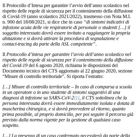
Il Protocollo d’Intesa per garantire l’avvio dell’anno scolastico nel
rispetto delle regole di sicurezza per il contenimento della diffusione
di Covid-19 (anno scolastico 2021/2022), trasmesso con Nota M.I.
n. 900 del 18/08/2021, si dice che in caso
“di sintomi indicativi di
infezione acuta delle vie respiratorie di personale o studenti […] il
soggetto interessato dovrà essere invitato a raggiungere la propria
abitazione e si dovrà attivare la procedura di segnalazione e
contact-tracing da parte della ASL competente”
.
Il
Protocollo d’intesa per garantire l’avvio dell’anno scolastico nel
rispetto delle regole di sicurezza per il contenimento della diffusione
del Covid-19
del 6 agosto 2020, richiama le disposizioni del
Documento tecnico del CTS aggiornato al 22 giugno 2020, sezione
“Misure di controllo territoriale”. Si riporta l’estratto:
[…] Misure di controllo territoriale – In caso di comparsa a scuola
in un operatore o in uno studente di sintomi suggestivi di una
diagnosi di infezione sa SARS-CoV-2
[1]
, il CTS sottolinea che la
persona interessata dovrà essere immediatamente isolata e dotata di
mascherina chirurgica, e si dovrà provvedere al ritorno, quanto
prima possibile, al proprio domicilio, per poi seguire il percorso già
previsto dalla norma vigente per la gestione di qualsiasi caso
sospetto.
[…] La presenza di un caso confermato necessiterà da parte della