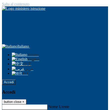
Salta al contenuto
Italiano
Italiano
English
中文
عربى
বাংলা
Accedi
Accedi
button close
×
Nome Utente