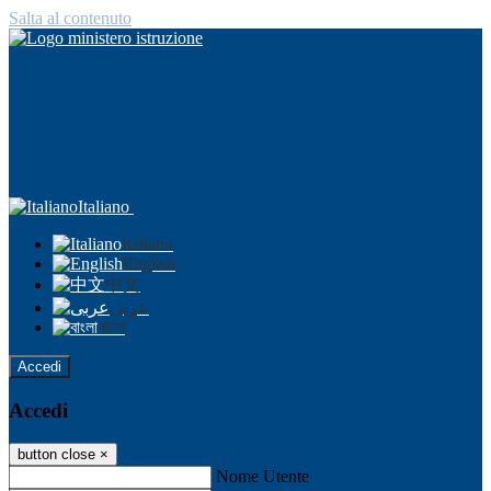
Salta al contenuto
Italiano
Italiano
English
中文
عربى
বাংলা
Accedi
Accedi
button close
×
Nome Utente