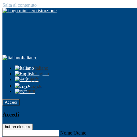
Salta al contenuto
Italiano
Italiano
English
中文
عربى
বাংলা
Accedi
Accedi
button close
×
Nome Utente