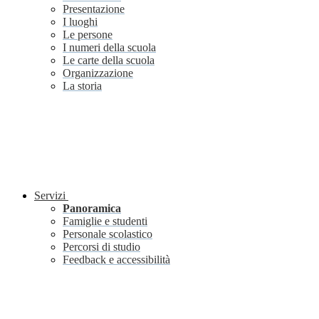
Presentazione
I luoghi
Le persone
I numeri della scuola
Le carte della scuola
Organizzazione
La storia
Servizi
Panoramica
Famiglie e studenti
Personale scolastico
Percorsi di studio
Feedback e accessibilità