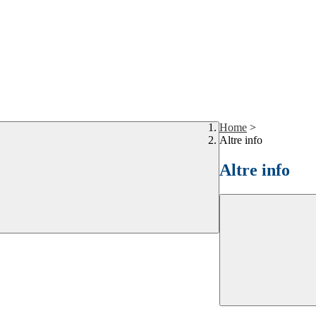
Home
>
Altre info
Altre info