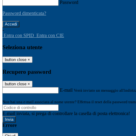
Password
Password dimenticata?
-
Entra con SPID
Entra con CIE
Seleziona utente
button close
×
Recupero password
button close
×
E-mail
Verrà inviato un messaggio all'indirizz
Non hai una e-mail associata al nome utente? Effettua il reset della password tram
E-mail inviata, si prega di controllare la casella di posta elettronica!
Errore