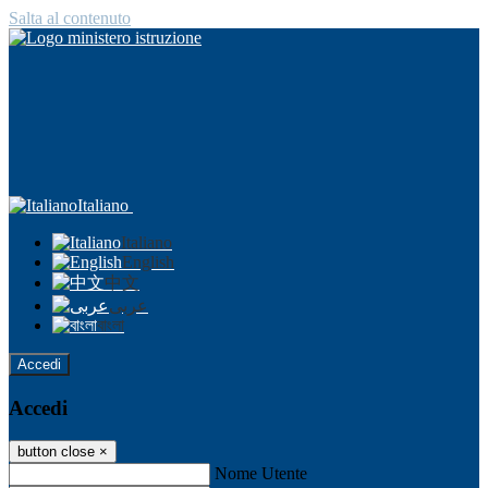
Salta al contenuto
Italiano
Italiano
English
中文
عربى
বাংলা
Accedi
Accedi
button close
×
Nome Utente