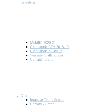
Segreteria
Mobilità 2020-21
Graduatorie ATA 2018-19
Graduatorie di Istituto
Versamenti alla scuola
Contatti - orario
Orari
Infanzia: Tempi Scuola
Contatti - Orario