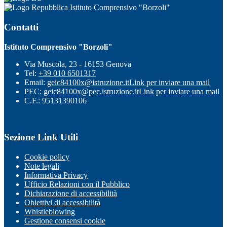
Istituto Comprensivo "Borzoli"
Contatti
Istituto Comprensivo "Borzoli"
Via Muscola, 23 - 16153 Genova
Tel:
+39 010 6501317
Email:
geic84100x@istruzione.it
Link per inviare una mail
PEC:
geic84100x@pec.istruzione.it
Link per inviare una mail
C.F.: 95131390106
Sezione Link Utili
Cookie policy
Note legali
Informativa Privacy
Ufficio Relazioni con il Pubblico
Dichiarazione di accessibilità
Obiettivi di accessibilità
Whistleblowing
Gestione consensi cookie