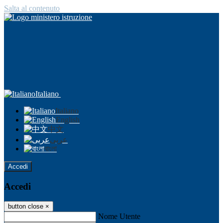
Salta al contenuto
Italiano
Italiano
English
中文
عربى
বাংলা
Accedi
Accedi
button close
×
Nome Utente