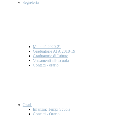
Segreteria
Mobilità 2020-21
Graduatorie ATA 2018-19
Graduatorie di Istituto
Versamenti alla scuola
Contatti - orario
Orari
Infanzia: Tempi Scuola
Contatti - Orario