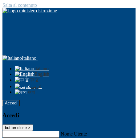
Salta al contenuto
Italiano
Italiano
English
中文
عربى
বাংলা
Accedi
Accedi
button close
×
Nome Utente