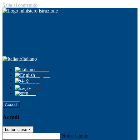
Salta al contenuto
Italiano
Italiano
English
中文
عربى
বাংলা
Accedi
Accedi
button close
×
Nome Utente