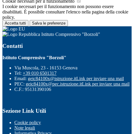
Cookie necessari per il funzionamento
I cookie necessari per il funzionamento non possono essere
disabilitati. È possibile consultare l'elenco nella pagina della cookie
policy.
Accetta tutti
Salva le preferenze
Istituto Comprensivo "Borzoli"
Contatti
Istituto Comprensivo "Borzoli"
Via Muscola, 23 - 16153 Genova
Tel:
+39 010 6501317
Email:
geic84100x@istruzione.it
Link per inviare una mail
PEC:
geic84100x@pec.istruzione.it
Link per inviare una mail
C.F.: 95131390106
Sezione Link Utili
Cookie policy
Note legali
Informativa Privacy