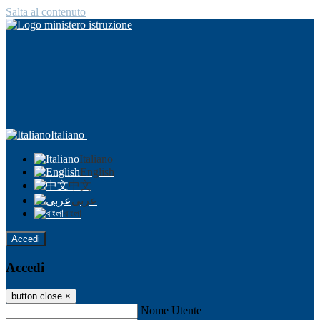
Salta al contenuto
Italiano
Italiano
English
中文
عربى
বাংলা
Accedi
Accedi
button close
×
Nome Utente