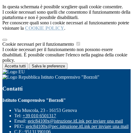
In questa schermata è possibile scegliere quali cookie consentire.
I cookie necessari sono quelli che consentono il funzionamento della
piattaforma e non è possibile disabilitarli.
Per conoscere quali sono i cookie necessari al funzionamento potete
visionare la
COOKIE POLICY
.
Cookie necessari per il funzionamento
I cookie necessari per il funzionamento non possono essere
disabilitati. È possibile consultare l'elenco nella pagina della cookie
policy.
Accetta tutti
Salva le preferenze
Istituto Comprensivo "Borzoli"
Contatti
Istituto Comprensivo "Borzoli"
Via Muscola, 23 - 16153 Genova
Tel:
+39 010 6501317
Email:
geic84100x@istruzione.it
Link per inviare una mail
PEC:
geic84100x@pec.istruzione.it
Link per inviare una mail
C.F.: 95131390106