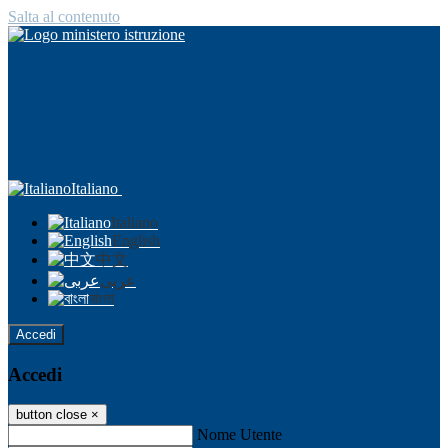
Salta al contenuto
Italiano
Italiano
English
中文
عربى
বাংলা
Accedi
Accedi
button close
×
Nome Utente