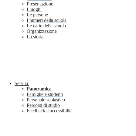
Presentazione
I luoghi
Le persone
I numeri della scuola
Le carte della scuola
Organizzazione
La storia
Servizi
Panoramica
Famiglie e studenti
Personale scolastico
Percorsi di studio
Feedback e accessibilità