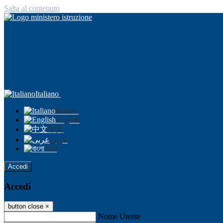
Salta al contenuto
Italiano
Italiano
English
中文
عربى
বাংলা
Accedi
Accedi
button close
×
Nome Utente