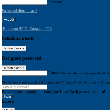
Password
Password dimenticata?
-
Entra con SPID
Entra con CIE
Seleziona utente
button close
×
Recupero password
button close
×
E-mail
Verrà inviato un messaggio all'indirizz
Non hai una e-mail associata al nome utente? Effettua il reset della password tram
E-mail inviata, si prega di controllare la casella di posta elettronica!
Errore