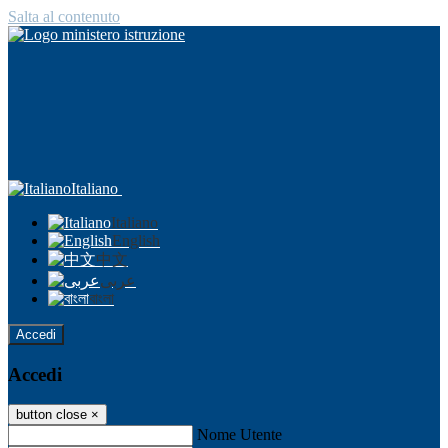
Salta al contenuto
Italiano
Italiano
English
中文
عربى
বাংলা
Accedi
Accedi
button close
×
Nome Utente