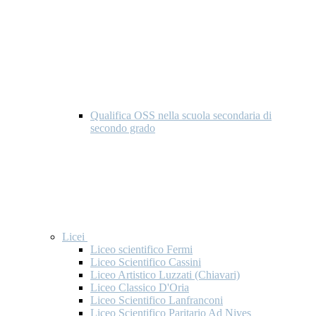
Qualifica OSS nella scuola secondaria di
secondo grado
Licei
Liceo scientifico Fermi
Liceo Scientifico Cassini
Liceo Artistico Luzzati (Chiavari)
Liceo Classico D'Oria
Liceo Scientifico Lanfranconi
Liceo Scientifico Paritario Ad Nives