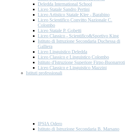
Deledda International School
Liceo Statale Sandro Pertini
Liceo Artistico Statale Klee - Barabino
Liceo Scientifico Convitto Nazionale C.
Colombo
Liceo Statale P. Gobetti
Liceo Classico - Scientifico&Sportivo King
Istituto di Istruzione Secondaria Duchessa di
Galliera
Liceo Linguistico Deledda
Liceo Classico e Linguistico Colombo
Istituto d'Istruzione Superiore Firpo-Buonarroti
Liceo Classico e Linguistico Mazzini
Istituti professionali
IPSIA Odero
Istituto di Istruzione Secondaria B. Marsano