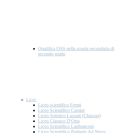
Qualifica OSS nella scuola secondaria di
secondo grado
Licei
Liceo scientifico Fermi
Liceo Scientifico Cassini
Liceo Artistico Luzzati (Chiavari)
Liceo Classico D'Oria
Liceo Scientifico Lanfranconi
Liceo Scientifico Paritario Ad Nives