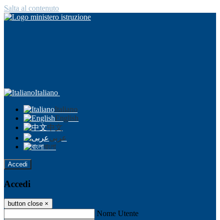
Salta al contenuto
Italiano
Italiano
English
中文
عربى
বাংলা
Accedi
Accedi
button close
×
Nome Utente