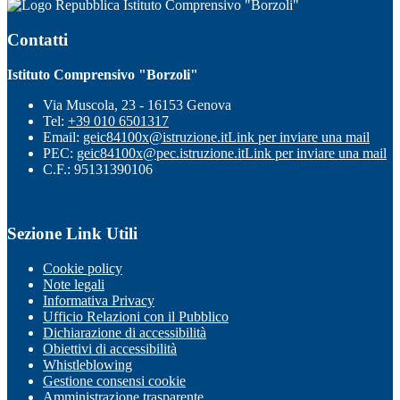
Istituto Comprensivo "Borzoli"
Contatti
Istituto Comprensivo "Borzoli"
Via Muscola, 23 - 16153 Genova
Tel:
+39 010 6501317
Email:
geic84100x@istruzione.it
Link per inviare una mail
PEC:
geic84100x@pec.istruzione.it
Link per inviare una mail
C.F.: 95131390106
Sezione Link Utili
Cookie policy
Note legali
Informativa Privacy
Ufficio Relazioni con il Pubblico
Dichiarazione di accessibilità
Obiettivi di accessibilità
Whistleblowing
Gestione consensi cookie
Amministrazione trasparente