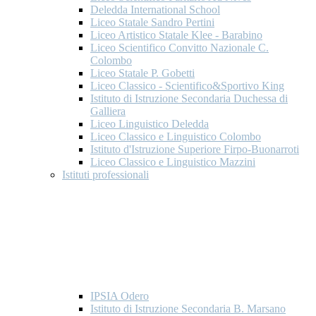
Deledda International School
Liceo Statale Sandro Pertini
Liceo Artistico Statale Klee - Barabino
Liceo Scientifico Convitto Nazionale C.
Colombo
Liceo Statale P. Gobetti
Liceo Classico - Scientifico&Sportivo King
Istituto di Istruzione Secondaria Duchessa di
Galliera
Liceo Linguistico Deledda
Liceo Classico e Linguistico Colombo
Istituto d'Istruzione Superiore Firpo-Buonarroti
Liceo Classico e Linguistico Mazzini
Istituti professionali
IPSIA Odero
Istituto di Istruzione Secondaria B. Marsano