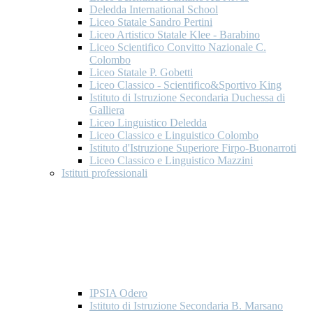
Deledda International School
Liceo Statale Sandro Pertini
Liceo Artistico Statale Klee - Barabino
Liceo Scientifico Convitto Nazionale C.
Colombo
Liceo Statale P. Gobetti
Liceo Classico - Scientifico&Sportivo King
Istituto di Istruzione Secondaria Duchessa di
Galliera
Liceo Linguistico Deledda
Liceo Classico e Linguistico Colombo
Istituto d'Istruzione Superiore Firpo-Buonarroti
Liceo Classico e Linguistico Mazzini
Istituti professionali
IPSIA Odero
Istituto di Istruzione Secondaria B. Marsano