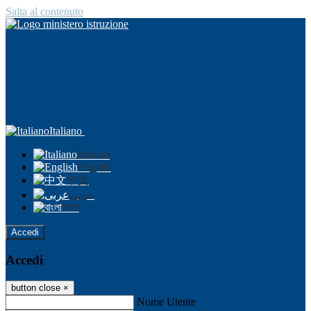
Salta al contenuto
Italiano
Italiano
English
中文
عربى
বাংলা
Accedi
Accedi
button close
×
Nome Utente