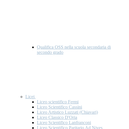
Qualifica OSS nella scuola secondaria di
secondo grado
Licei
Liceo scientifico Fermi
Liceo Scientifico Cassini
Liceo Artistico Luzzati (Chiavari)
Liceo Classico D'Oria
Liceo Scientifico Lanfranconi
Liceo Scientifico Paritario Ad Nives