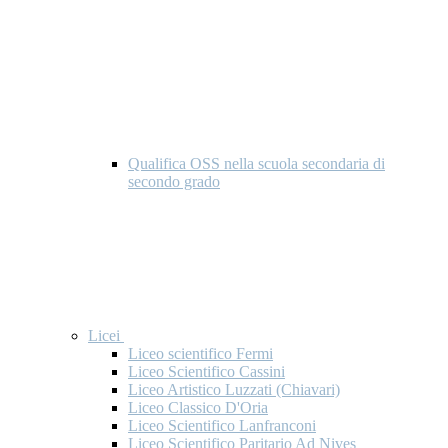
Qualifica OSS nella scuola secondaria di
secondo grado
Licei
Liceo scientifico Fermi
Liceo Scientifico Cassini
Liceo Artistico Luzzati (Chiavari)
Liceo Classico D'Oria
Liceo Scientifico Lanfranconi
Liceo Scientifico Paritario Ad Nives