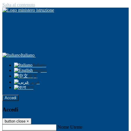
Salta al contenuto
Italiano
Italiano
English
中文
عربى
বাংলা
Accedi
Accedi
button close
×
Nome Utente