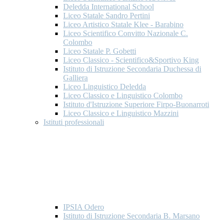
Deledda International School
Liceo Statale Sandro Pertini
Liceo Artistico Statale Klee - Barabino
Liceo Scientifico Convitto Nazionale C.
Colombo
Liceo Statale P. Gobetti
Liceo Classico - Scientifico&Sportivo King
Istituto di Istruzione Secondaria Duchessa di
Galliera
Liceo Linguistico Deledda
Liceo Classico e Linguistico Colombo
Istituto d'Istruzione Superiore Firpo-Buonarroti
Liceo Classico e Linguistico Mazzini
Istituti professionali
IPSIA Odero
Istituto di Istruzione Secondaria B. Marsano