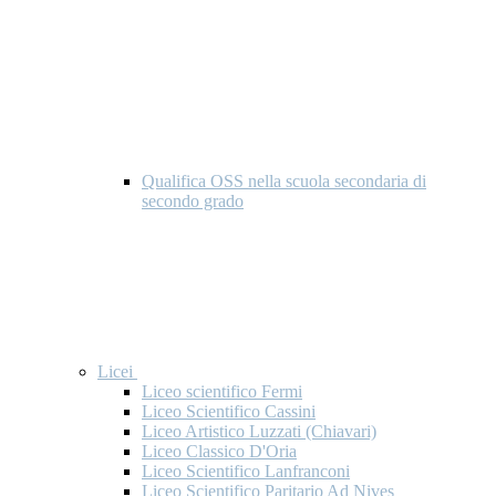
Qualifica OSS nella scuola secondaria di
secondo grado
Licei
Liceo scientifico Fermi
Liceo Scientifico Cassini
Liceo Artistico Luzzati (Chiavari)
Liceo Classico D'Oria
Liceo Scientifico Lanfranconi
Liceo Scientifico Paritario Ad Nives