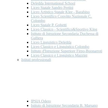
Deledda International School
Liceo Statale Sandro Pertini
Liceo Artistico Statale Klee - Barabino
Liceo Scientifico Convitto Nazionale C.
Colombo
Liceo Statale P. Gobetti
Liceo Classico - Scientifico&Sportivo King
Istituto di Istruzione Secondaria Duchessa di
Galliera
Liceo Linguistico Deledda
Liceo Classico e Linguistico Colombo
Istituto d'Istruzione Superiore Firpo-Buonarroti
Liceo Classico e Linguistico Mazzini
Istituti professionali
IPSIA Odero
Istituto di Istruzione Secondaria B. Marsano