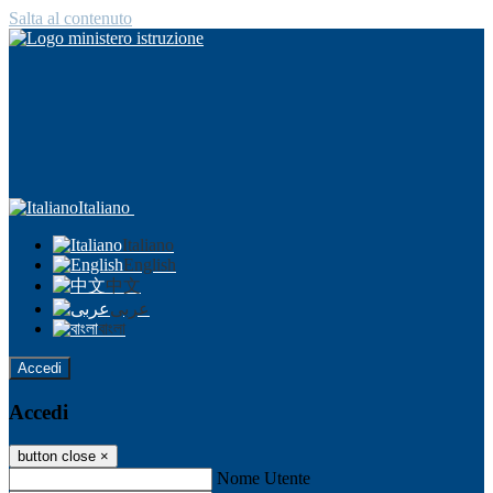
Salta al contenuto
Italiano
Italiano
English
中文
عربى
বাংলা
Accedi
Accedi
button close
×
Nome Utente